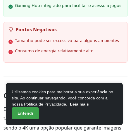
Gaming Hub integrado para facilitar o acesso a jogos
Pontos Negativos
Tamanho pode ser excessivo para alguns ambientes
Consumo de energia relativamente alto
Utilizamos cookies para melhorar a sua experiência no
Como escolher a TV ideal
site. Ao continuar navegando, você concorda com a
nossa Política de Privacidade.
Leia mais
Escolher a TV ideal vai além de apenas considerar o
Entendi
tamanho da tela. É fundamental avaliar a
resolução
,
sendo o 4K uma opção popular que garante imagens