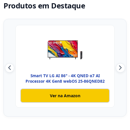
Produtos em Destaque
Smart TV LG AI 86" - 4K QNED α7 AI
Sam
Processor 4K Gen8 webOS 25-86QNED82
Ver na Amazon