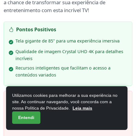
a chance de transformar sua experiência de
entretenimento com esta incrível TV!
Pontos Positivos
Tela gigante de 85" para uma experiência imersiva
Qualidade de imagem Crystal UHD 4K para detalhes
incríveis
Recursos inteligentes que facilitam o acesso a
conteúdos variados
Utilizamos cookies para melhorar a sua experiência no
Pontos Negativos
site. Ao continuar navegando, você concorda com a
nossa Política de Privacidade.
Leia mais
Espaço necessário para instalação
Entendi
Consumo de energia pode ser maior que modelos
menores